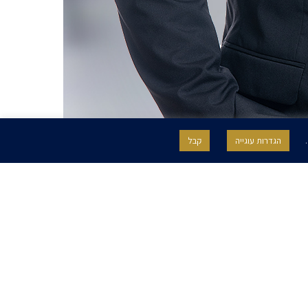
.
הגדרות עוגייה
קבל
תחומי התמחות
השכלה
לקוחות פרטיים
מיסוי חברות
אוניברסיטת תל אביב| BA (כלכלה
מיסים
וחשבונאות | 2015 (בהצטיינות
תגמול עובדים ובכירים
אוניברסיטת תל אביב
תכנון מס בינלאומי