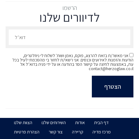
אוניברסיטת תל אביב, LLB משפטים, 2024
הרשמו
לדיוורים שלנו
הרשמו לדיוורים שלנו - דוא״ל
אני מאשר/ת בזאת להרצוג, פוקס, נאמן ושות' לשלוח לי ניוזלטרים,
הודעות והזמנות לאירועים וכנסים. אני רשאי/ת לחזור בי מהסכמתי לעיל בכל
עת, באמצעות לחיצה על קישור הסר בהודעה או על ידי פניה בדוא״ל אל
contact@herzoglaw.co.il
דף הבית
אודות
השירותים שלנו
הצוות שלנו
מרכז מדיה
קריירה
צור קשר
הצהרת פרטיות