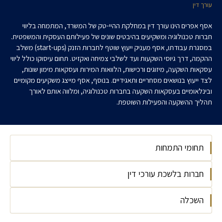
עורך דין
אסף אפרים הינו עורך דין במחלקת ההיי-טק של המשרד, המתמחה בליווי
חברות טכנולוגיה ומשקיעים בהיבטים שונים של פעילותם העסקית והמשפטית.
במסגרת עבודתו, אסף מעניק ייעוץ שוטף לחברות הזנק (start-ups) משלב
ההקמה, דרך גיוסי השקעות ועד לשלבי צמיחה ואקזיט. תחום עיסוקו כולל ליווי
עסקאות השקעה, מיזוגים ורכישות, הלוואות המירות ועסקאות מימון שונות,
לצד ייעוץ בנושאים מסחריים ותאגידיים. בנוסף, אסף מייצג משקיעים מקומיים
ובינלאומיים בעסקאות השקעה בחברות טכנולוגיה, ומלווה אותם לאורך
תהליך ההשקעה והפעילות השוטפת.
תחומי התמחות
חברות בלשכת עורכי דין
הייטק
השכלה
לשכת עורכי הדין 2025