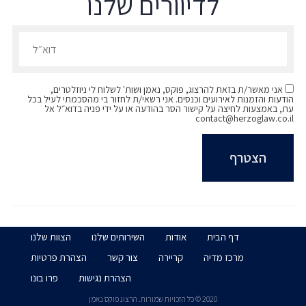
לדיוורים שלנו
הרשמו לדיוורים שלנו - דוא״ל
אני מאשר/ת בזאת להרצוג, פוקס, נאמן ושות' לשלוח לי ניוזלטרים,
הודעות והזמנות לאירועים וכנסים. אני רשאי/ת לחזור בי מהסכמתי לעיל בכל
עת, באמצעות לחיצה על קישור הסר בהודעה או על ידי פניה בדוא״ל אל
contact@herzoglaw.co.il
דף הבית
אודות
השירותים שלנו
הצוות שלנו
מרכז מדיה
קריירה
צור קשר
הצהרת פרטיות
הצהרת נגישות
פרו בונו
2020 © כל הזכויות שמורות. הרצוג פוקס נאמן