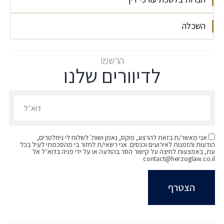
נדל"ן
התחדשות עירונית
השכלה
ינואר 2020, ישראל
ליטיגציה
מימון פרויקטים
בוגר תואר ראשון במשפטים עם התמחות במשפט
הרשמו
לדיוורים שלנו
מסחרי ( C.O.L.M) ותואר שני בתכנון ערים ואיזורים
וגיאוגרפיה (M.UR.P ו-M.Sc), האוניברסיטה
הרשמו לדיוורים שלנו - דוא״ל
העברית בירושלים.
אני מאשר/ת בזאת להרצוג, פוקס, נאמן ושות' לשלוח לי ניוזלטרים,
הודעות והזמנות לאירועים וכנסים. אני רשאי/ת לחזור בי מהסכמתי לעיל בכל
עת, באמצעות לחיצה על קישור הסר בהודעה או על ידי פניה בדוא״ל אל
contact@herzoglaw.co.il