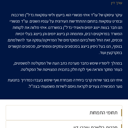
עורך דין
​עיקר עיסוקו של עו"ד איתי מנשורי הוא בייעוץ וליווי עסקאות נדל"ן מורכבות
ובפרט עסקאות בתחום ההתחדשות העירונית על ענפיו השונים. עו"ד מנשורי
הנו חבר בצוות ייצוג יזמים ותאגידי נדל"ן במשרדנו. איתי מלווה את לקוחו​ת
המשרד בפרויקטים רבים, ומתמחה הן בייצוג יזמים והן בייצוג בעלי זכויות
ונכסים, זאת החל משלביהם המוקדמים של הפרוייקט/עסקה ועד להשלמתם.
בנוסף, הנו בעל ניסיון בייצוג בסכסוכים עסקיים ומסחריים, סכסוכים הקשורים
במקרקעין ועוד.
במהלך לימודיו שימש כחבר מערכת כתב העת של הפקולטה למשפטים,
כעוזר מחקר והוראה ואף לקח חלק בתכנית המצויינות של הפקולטה.
איתי הנו בוגר שירות קרבי ביחידה מובחרת ואף שימש בעברו כמדריך בתנועת
נוער המכשירה צעירים לקראת גיוסם לשירות משמעותי בצה"ל.
תחומי התמחות
חברות בלשכת עורכי דין