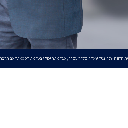
ת החוויה שלך. נניח שאתה בסדר עם זה, אבל אתה יכול לבטל את הסכמתך אם תרצה
הרשמו לדיוורים שלנו - דוא״ל