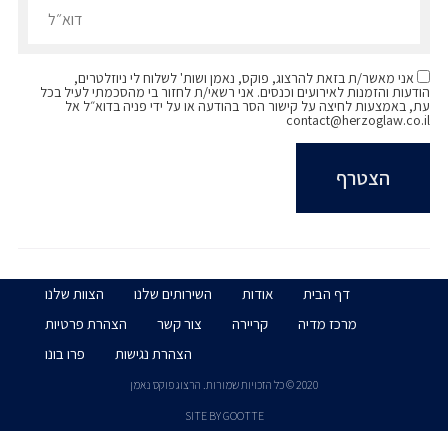
אני מאשר/ת בזאת להרצוג, פוקס, נאמן ושות' לשלוח לי ניוזלטרים,
הודעות והזמנות לאירועים וכנסים. אני רשאי/ת לחזור בי מהסכמתי לעיל בכל
עת, באמצעות לחיצה על קישור הסר בהודעה או על ידי פניה בדוא״ל אל
contact@herzoglaw.co.il
דף הבית
אודות
השירותים שלנו
הצוות שלנו
מרכז מדיה
קריירה
צור קשר
הצהרת פרטיות
הצהרת נגישות
פרו בונו
2020 © כל הזכויות שמורות. הרצוג פוקס נאמן
SITE BY GOOTTE