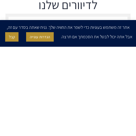
לדיוורים שלנו
הרשמו לדיוורים שלנו - דוא״ל
אתר זה משתמש בעוגיות כדי לשפר את החוויה שלך. נניח שאתה בסדר עם זה,
אבל אתה יכול לבטל את הסכמתך אם תרצה.
הגדרות עוגייה
קבל
אני מאשר/ת בזאת להרצוג, פוקס, נאמן ושות' לשלוח לי ניוזלטרים,
הודעות והזמנות לאירועים וכנסים. אני רשאי/ת לחזור בי מהסכמתי לעיל בכל
עת, באמצעות לחיצה על קישור הסר בהודעה או על ידי פניה בדוא״ל אל
contact@herzoglaw.co.il
דף הבית
אודות
השירותים שלנו
הצוות שלנו
מרכז מדיה
קריירה
צור קשר
הצהרת פרטיות
הצהרת נגישות
פרו בונו
2020 © כל הזכויות שמורות. הרצוג פוקס נאמן