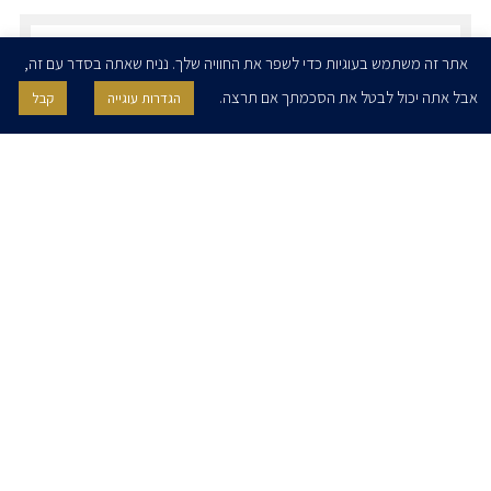
הרשמו לדיוורים שלנו - דוא״ל
אתר זה משתמש בעוגיות כדי לשפר את החוויה שלך. נניח שאתה בסדר עם זה,
אבל אתה יכול לבטל את הסכמתך אם תרצה.
הגדרות עוגייה
קבל
אני מאשר/ת בזאת להרצוג, פוקס, נאמן ושות' לשלוח לי ניוזלטרים,
הודעות והזמנות לאירועים וכנסים. אני רשאי/ת לחזור בי מהסכמתי לעיל בכל
עת, באמצעות לחיצה על קישור הסר בהודעה או על ידי פניה בדוא״ל אל
contact@herzoglaw.co.il
דף הבית
אודות
השירותים שלנו
הצוות שלנו
מרכז מדיה
קריירה
צור קשר
הצהרת פרטיות
הצהרת נגישות
פרו בונו
2020 © כל הזכויות שמורות. הרצוג פוקס נאמן
SITE BY GOOTTE