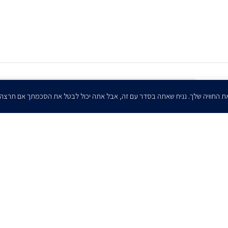
הרשמו לדיוורים שלנו - דוא״ל
ת החוויה שלך. נניח שאתה בסדר עם זה, אבל אתה יכול לבטל את הסכמתך אם תרצה
אני מאשר/ת בזאת להרצוג, פוקס, נאמן ושות' לשלוח לי ניוזלטרים,
הודעות והזמנות לאירועים וכנסים. אני רשאי/ת לחזור בי מהסכמתי לעיל בכל
עת, באמצעות לחיצה על קישור הסר בהודעה או על ידי פניה בדוא״ל אל
contact@herzoglaw.co.il
ר קשר
הצהרת פרטיות
הצהרת נגישות
פרו בונו
2020 © כל הזכויות שמורות. הרצוג פוקס נאמן