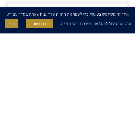
הרשמו לדיוורים שלנו - דוא״ל
אתר זה משתמש בעוגיות כדי לשפר את החוויה שלך. נניח שאתה בסדר עם זה,
אבל אתה יכול לבטל את הסכמתך אם תרצה.
הגדרות עוגייה
קבל
אני מאשר/ת בזאת להרצוג, פוקס, נאמן ושות' לשלוח לי ניוזלטרים,
הודעות והזמנות לאירועים וכנסים. אני רשאי/ת לחזור בי מהסכמתי לעיל בכל
עת, באמצעות לחיצה על קישור הסר בהודעה או על ידי פניה בדוא״ל אל
contact@herzoglaw.co.il
דף הבית
אודות
השירותים שלנו
הצוות שלנו
מרכז מדיה
קריירה
צור קשר
הצהרת פרטיות
הצהרת נגישות
פרו בונו
2020 © כל הזכויות שמורות. הרצוג פוקס נאמן
SITE BY GOOTTE