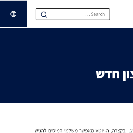
ון חדש
חדש ("VDP") אשר יחול עד 31 לדצמבר 2019. בקצרה, ה-VDP מאפשר משלמי המיסים להגיש