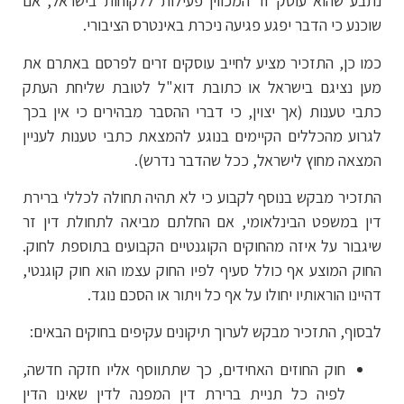
נתבע שהוא עוסק זר המכווין פעילות ללקוחות בישראל, אם
שוכנע כי הדבר יפגע פגיעה ניכרת באינטרס הציבורי.
כמו כן, התזכיר מציע לחייב עוסקים זרים לפרסם באתרם את
מען נציגם בישראל או כתובת דוא"ל לטובת שליחת העתק
כתבי טענות (אך יצוין, כי דברי ההסבר מבהירים כי אין בכך
לגרוע מהכללים הקיימים בנוגע להמצאת כתבי טענות לעניין
המצאה מחוץ לישראל, ככל שהדבר נדרש).
התזכיר מבקש בנוסף לקבוע כי לא תהיה תחולה לכללי ברירת
דין במשפט הבינלאומי, אם החלתם מביאה לתחולת דין זר
שיגבור על איזה מהחוקים הקוגנטיים הקבועים בתוספת לחוק.
החוק המוצע אף כולל סעיף לפיו החוק עצמו הוא חוק קוגנטי,
דהיינו הוראותיו יחולו על אף כל ויתור או הסכם נוגד.
לבסוף, התזכיר מבקש לערוך תיקונים עקיפים בחוקים הבאים:
חוק החוזים האחידים, כך שתתווסף אליו חזקה חדשה,
לפיה כל תניית ברירת דין המפנה לדין שאינו הדין