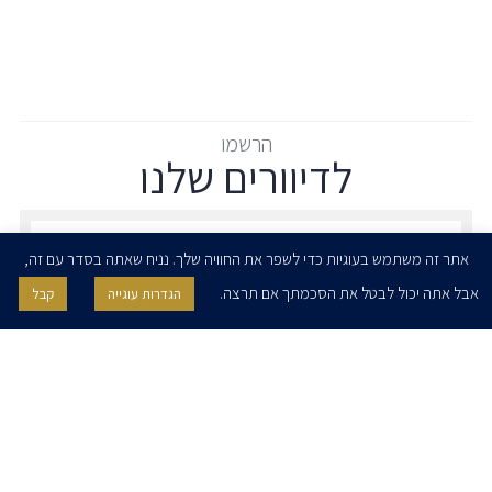
הרשמו
לדיוורים שלנו
הרשמו לדיוורים שלנו - דוא״ל
אתר זה משתמש בעוגיות כדי לשפר את החוויה שלך. נניח שאתה בסדר עם זה,
אבל אתה יכול לבטל את הסכמתך אם תרצה.
הגדרות עוגייה
קבל
אני מאשר/ת בזאת להרצוג, פוקס, נאמן ושות' לשלוח לי ניוזלטרים,
הודעות והזמנות לאירועים וכנסים. אני רשאי/ת לחזור בי מהסכמתי לעיל בכל
עת, באמצעות לחיצה על קישור הסר בהודעה או על ידי פניה בדוא״ל אל
contact@herzoglaw.co.il