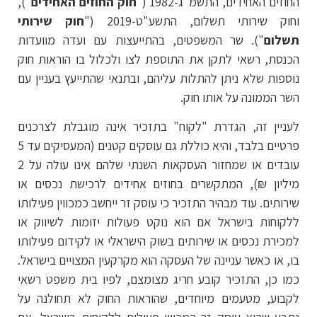
החוזים האחידים, התשמ"ג-1982 ("
חוק החוזים האחידים
"),
וחוק שירותי תשלום, התשע"ט-2019 ("
חוק שירותי
תשלום
"). שר המשפטים, בהתייעצות עם ועדה מוועדות
הכנסת, רשאי לתקן את התוספת לצו ולכלול בו הוראות חוק
נוספות שלא ניתן להתלות עליהם, ובתנאי שהתייעץ בעניין עם
השר הממונה על אותו חוק.
לעניין זה, הגדרת "לקוח" בתזכיר אינה מוגבלת לצרכנים
פרטיים בלבד, והיא כוללת גם עוסקים קטנים (המעסיקים עד 5
עובדים או שמחזור העסקאות השנתי שלהם אינו עולה על 2
מיליון ₪), המתקשרים בחוזים אחידים לרכישת נכסים או
שירותים. עוד מבהיר התזכיר כי עוסק זר ייחשב כמכווין פעילותו
ללקוחות בישראל אם הוא נוקט פעולות יזומות לשיווק או
למכירת נכסים או שירותים בשוק הישראלי או לקידום פעילותו
בו, או כאשר עניינה של העסקה הוא מקרקעין המצויים בישראל.
כמו כן, התזכיר קובע חריג מצומצם, לפיו בית משפט רשאי
לקבוע, מטעמים מיוחדים, שהוראות החוק לא תחולנה על