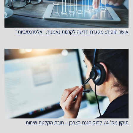
אושר סופית: מסגרת חדשה לקרנות נאמנות "אלטרנטיביות"
תיקון מס' 74 לחוק הגנת הצרכן – חובת הקלטת שיחות