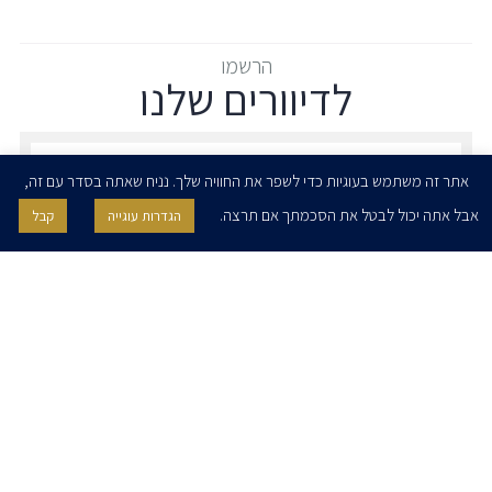
הרשמו
לדיוורים שלנו
הרשמו לדיוורים שלנו - דוא״ל
אתר זה משתמש בעוגיות כדי לשפר את החוויה שלך. נניח שאתה בסדר עם זה,
אבל אתה יכול לבטל את הסכמתך אם תרצה.
הגדרות עוגייה
קבל
אני מאשר/ת בזאת להרצוג, פוקס, נאמן ושות' לשלוח לי ניוזלטרים,
הודעות והזמנות לאירועים וכנסים. אני רשאי/ת לחזור בי מהסכמתי לעיל בכל
עת, באמצעות לחיצה על קישור הסר בהודעה או על ידי פניה בדוא״ל אל
contact@herzoglaw.co.il
דף הבית
אודות
השירותים שלנו
הצוות שלנו