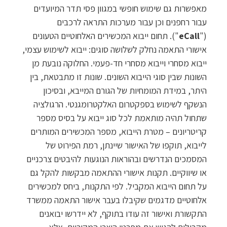
מאפשרות גם שימוש חופשי במגוון פסי תדר המיועדים
עבור רחפנים וכן עבור מערכות התראה לרכבים
("
eCall
"). תחום ייבוא המכשירים האלחוטיים הטעונים
אישורי התאמה נחלק לשלושה סוגים: ייבוא לשימוש עצמי,
ייבוא מסחרי וייבוא מסחרי חד-פעמי. החלוקה נובעת מן
השונות שבין סוגי הייבוא השונים. שונות זו מתבטאת, בין
היתר, במידת המומחיות של הגורם המייבא, ובסיכון
הנשקף לשימוש בספקטרום האלקטרומגנטי. הרגולציה
שתחול תהיה מותאמת לכל סוג ייבוא על בסיס מספר
קריטריונים – מטרת הייבוא, מספר המכשירים המותרים
לייבוא, תוקפו של האישור שיינתן, רמת הפירוט של
המסמכים הנדרשים ובהוראות הנוגעות להיבטים צרכניים
או שיווקיים. תקנות אישורי ההתאמה מבקשות להקל גם
על תחום הייבוא המקביל. לפי התקנות, ביחס למכשירים
אלחוטיים מדגמים שקיבלו בעבר אישור התאמה ממשרד
התקשורת ואישור זה עודו בתוקף, לא יידרשו יבואנים