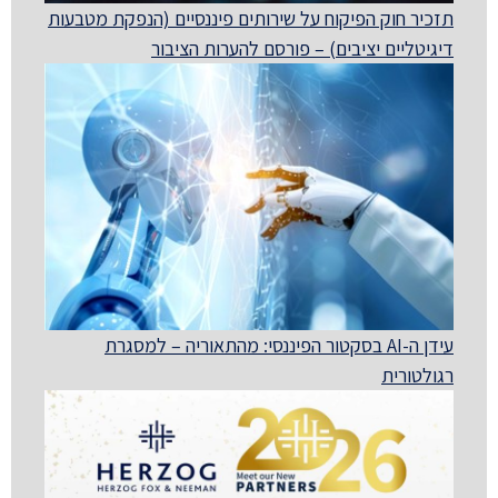
תזכיר חוק הפיקוח על שירותים פיננסיים (הנפקת מטבעות
דיגיטליים יציבים) – פורסם להערות הציבור
עידן ה-AI בסקטור הפיננסי: מהתאוריה – למסגרת
רגולטורית