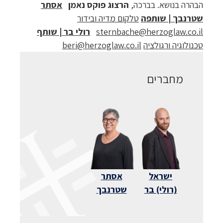
הבהרה בנושא​. בברכה,
הרצוג פוקס נאמן
אסתר
שטרנבך | שותפה
טלקום מדיה ובידור
sternbache@herzoglaw.co.il
רולי בר | שותף
טכנולוגיה ורגולציה
beri@herzoglaw.co.il
מחברים
ישראל
אסתר
(רולי) בר
שטרנבך