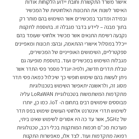
אישור משרד התקשורת וחובת יידוע הלקוחות אודות
האיסור לשנות את התכונות האלחוטיות של המכשיר
ובמידה ומדובר במכשירים אשר השימוש בהם מותר רק
בתוך מבנה – ליידע בדבר מגבלה זו. בתוספת לתקנות
נקבעה רשימת התנאים אשר מכשיר אלחוטי שעומד בהם
ייכלל במסלול אישורי ההתאמה, ובהם: תכונות ומאפיינים
ספקטרליים, השימושים האופייניים של המכשירים,
מגבלות השימוש במכשירים ועוד. בתוספת מופיעה גם
טבלת תדרים חדשה, ולפיה יוגדל מספר פסי התדר אשר
ניתן לעשות בהם שימוש חופשי כך שיכלול כמאה פסי תדר
מסוג זה, ולראשונה יתאפשר השימוש בטכנולוגיות
מתקדמות המשתמשות בטכנולוגיית LoRaWAN עליה
מבוססים שימושים רבים בתחום ה- IoT. כמו כן, יותרו
לשימוש תדרי אינטרנט אלחוטי העושים שימוש בפס תדר
של 5GHz, אשר עד כה היו אסורים לשימוש שאינו ביתי,
מערכות מכ"ם חכמות המותקנות בכלי רכב, טכנולוגיות
רפואה מתקדמות ועוד. לצד אלו, מאפשרות התקנות