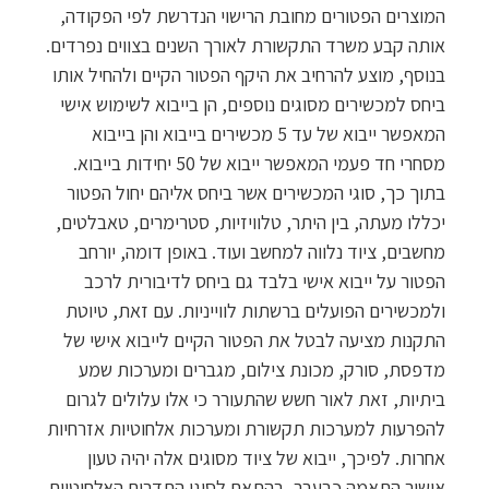
המוצרים הפטורים מחובת הרישוי הנדרשת לפי הפקודה,
אותה קבע משרד התקשורת לאורך השנים בצווים נפרדים.
בנוסף, מוצע להרחיב את היקף הפטור הקיים ולהחיל אותו
ביחס למכשירים מסוגים נוספים, הן בייבוא לשימוש אישי
המאפשר ייבוא של עד 5 מכשירים בייבוא והן בייבוא
מסחרי חד פעמי המאפשר ייבוא של 50 יחידות בייבוא.
בתוך כך, סוגי המכשירים אשר ביחס אליהם יחול הפטור
יכללו מעתה, בין היתר, טלוויזיות, סטרימרים, טאבלטים,
מחשבים, ציוד נלווה למחשב ועוד. באופן דומה, יורחב
הפטור על ייבוא אישי בלבד גם ביחס לדיבורית לרכב
ולמכשירים הפועלים ברשתות לווייניות. עם זאת, טיוטת
התקנות מציעה לבטל את הפטור הקיים לייבוא אישי של
מדפסת, סורק, מכונת צילום, מגברים ומערכות שמע
ביתיות, זאת לאור חשש שהתעורר כי אלו עלולים לגרום
להפרעות למערכות תקשורת ומערכות אלחוטיות אזרחיות
אחרות. לפיכך, ייבוא של ציוד מסוגים אלה יהיה טעון
אישור התאמה כבעבר, בהתאם לסוגי התדרים האלחוטיים