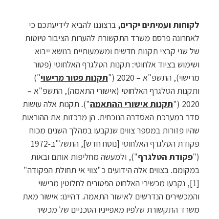
לקוחות ועמיתים יקרים,
ברצוננו להביא לידיעתכם כי
לאחרונה פרסם משרד התקשורת להערות הציבור טיוטות
של שני קבצי תקנות חדשים ומשמעותיים בנושא ייבוא
ושימוש בציוד אלחוטי: תקנות הטלגרף האלחוטי (פטור
מרישוי), התשפ"א – 2020 ("
תקנות פטור מרישוי
")
ותקנות הטלגרף האלחוטי (אישורי התאמה), התשפ"א –
2020 ("
תקנות אישורי ההתאמה
"). תקנות אלה עושות
סדר במערכת האסדרה הנוכחית. הן מרכזות את ההוראות
שהיו פזורות במספר צווים שנקבעו במהלך השנים מכוח
פקודת הטלגרף האלחוטי [נוסח חדש], התשל"ב-1972
("
פקודת הטלגרף
"), ולמעשה מחליפות אותם ובאות
במקומם. בצווים אלה הידועים כ"צווי אי תחולת הפקודה"
[1], נקבעו מכשירי האלחוט הפטורים לחלוטין מרישוי
והמכשירים הנדרשים לאישור התאמה. דהיינו: אישור מאת
משרד התקשורת שלפיו מאפייניו הטכניים של מכשיר