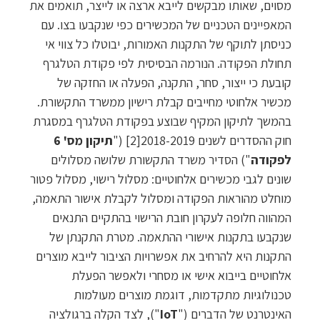
מסוים, שאותו מבקשים לייבא ארצה או לייצר, תואמים את
המאפיינים הטכניים של המכשירים כפי שנקבעו בצו. עם
כניסתן לתוקף של התקנות האמורות, יבוטלו כל צווי אי
תחולת הפקודה. הנורמה הבסיסית לפי פקודת הטלגרף
קובעת כי ייצור, סחר, התקנה, הפעלה או החזקה של
מכשיר אלחוטי מחייבים קבלת רישיון ממשרד התקשורת.
בהמשך לתיקון המקיף שבוצע בפקודת הטלגרף במסגרת
חוק ההסדרים לשנים 2018-2019[2] ("
תיקון מס' 6
לפקודה
") הסדיר משרד התקשורת שלושה מסלולים
שונים לגבי מכשירים אלחוטיים: מסלול רישוי, מסלול פטור
מוחלט מהוראות הפקודה ומסלול לקבלת אישור התאמה,
המהווה חלופה לעקרון חובת הרישוי בהתקיים התנאים
שנקבעו בתקנות אישורי ההתאמה. מטרת התקנתן של
התקנות היא להרחיב את אפשרויות הציבור לייבא מוצרים
אלחוטיים בייבוא אישי או מסחרי ולאפשר הפעלת
טכנולוגיות מתקדמות, דוגמת מוצרים מעולמות
האינטרנט של הדברים ("
IoT
"), לצד הקלה ברגולציה