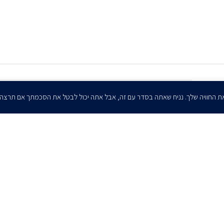
הרשמו לדיוורים שלנו - דוא״ל
ת החוויה שלך. נניח שאתה בסדר עם זה, אבל אתה יכול לבטל את הסכמתך אם תרצה
אני מאשר/ת בזאת להרצוג, פוקס, נאמן ושות' לשלוח לי ניוזלטרים,
הודעות והזמנות לאירועים וכנסים. אני רשאי/ת לחזור בי מהסכמתי לעיל בכל
עת, באמצעות לחיצה על קישור הסר בהודעה או על ידי פניה בדוא״ל אל
contact@herzoglaw.co.il
ר קשר
הצהרת פרטיות
הצהרת נגישות
פרו בונו
2020 © כל הזכויות שמורות. הרצוג פוקס נאמן