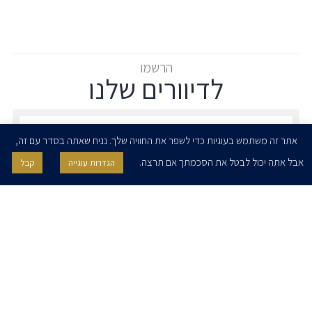
הרשמו
לדיוורים שלנו
הרשמו לדיוורים שלנו - דוא״ל
אתר זה משתמש בעוגיות כדי לשפר את החוויה שלך. נניח שאתה בסדר עם זה,
אבל אתה יכול לבטל את הסכמתך אם תרצה.
הגדרות עוגייה
קבל
אני מאשר/ת בזאת להרצוג, פוקס, נאמן ושות' לשלוח לי ניוזלטרים,
הודעות והזמנות לאירועים וכנסים. אני רשאי/ת לחזור בי מהסכמתי לעיל בכל
עת, באמצעות לחיצה על קישור הסר בהודעה או על ידי פניה בדוא״ל אל
contact@herzoglaw.co.il