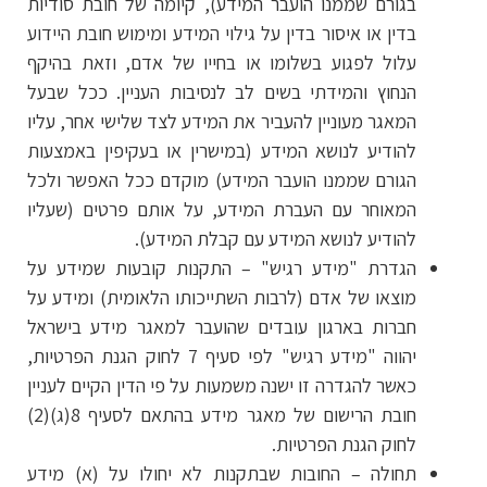
בגורם שממנו הועבר המידע), קיומה של חובת סודיות
בדין או איסור בדין על גילוי המידע ומימוש חובת היידוע
עלול לפגוע בשלומו או בחייו של אדם, וזאת בהיקף
הנחוץ והמידתי בשים לב לנסיבות העניין. ככל שבעל
המאגר מעוניין להעביר את המידע לצד שלישי אחר, עליו
להודיע לנושא המידע (במישרין או בעקיפין באמצעות
הגורם שממנו הועבר המידע) מוקדם ככל האפשר ולכל
המאוחר עם העברת המידע, על אותם פרטים (שעליו
להודיע לנושא המידע עם קבלת המידע).
הגדרת "מידע רגיש" – התקנות קובעות שמידע על
מוצאו של אדם (לרבות השתייכותו הלאומית) ומידע על
חברות בארגון עובדים שהועבר למאגר מידע בישראל
יהווה "מידע רגיש" לפי סעיף 7 לחוק הגנת הפרטיות,
כאשר להגדרה זו ישנה משמעות על פי הדין הקיים לעניין
חובת הרישום של מאגר מידע בהתאם לסעיף 8(ג)(2)
לחוק הגנת הפרטיות.
תחולה – החובות שבתקנות לא יחולו על (א) מידע