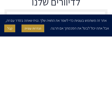
לדיוורים שלנו
הרשמו לדיוורים שלנו - דוא״ל
אתר זה משתמש בעוגיות כדי לשפר את החוויה שלך. נניח שאתה בסדר עם זה,
אבל אתה יכול לבטל את הסכמתך אם תרצה.
הגדרות עוגייה
קבל
אני מאשר/ת בזאת להרצוג, פוקס, נאמן ושות' לשלוח לי ניוזלטרים,
הודעות והזמנות לאירועים וכנסים. אני רשאי/ת לחזור בי מהסכמתי לעיל בכל
עת, באמצעות לחיצה על קישור הסר בהודעה או על ידי פניה בדוא״ל אל
contact@herzoglaw.co.il
דף הבית
אודות
השירותים שלנו
הצוות שלנו
מרכז מדיה
קריירה
צור קשר
הצהרת פרטיות
הצהרת נגישות
פרו בונו
2020 © כל הזכויות שמורות. הרצוג פוקס נאמן