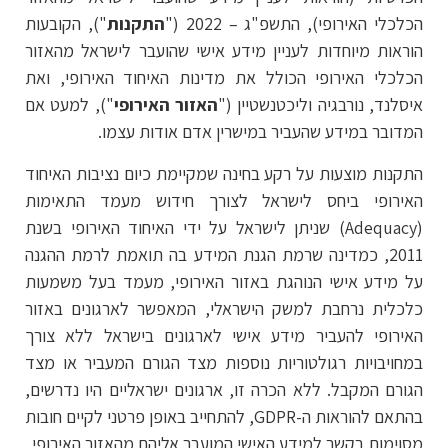
הכלכלי האירופי), התשפ"ג – 2022 ("
התקנות
"), הקובעות
הוראות מיוחדות לעניין מידע אישי שהועבר לישראל מהאזור
הכלכלי האירופי הכולל את מדינות האיחוד האירופי, ואת
איסלנד, נורבגיה וליכטנשטיין ("
האזור האירופי
"), למעט אם
המדובר במידע שהעביר במישרין אדם אודות עצמו.
התקנות מוצעות על רקע בחינה שמקיימת כיום נציבות האיחוד
האירופי ביחס לישראל לצורך חידוש מעמד התאימות
(
Adequacy
) שניתן לישראל על ידי האיחוד האירופי בשנת
2011, כמדינה שרמת הגנת המידע בה תואמת לרמת ההגנה
על מידע אישי הנוהגת באזור האירופי, מעמד בעל משמעות
כלכלית נרחבת למשק הישראלי, המאפשר לארגונים באזור
האירופי להעביר מידע אישי לארגונים בישראל ללא צורך
במחויבויות רגולטוריות נוספות מצד הגורם המעביר או מצד
הגורם המקבל. ללא הכרה זו, ארגונים ישראליים היו נדרשים,
בהתאם להוראות ה-
GDPR
, להתחייב באופן פרטני לקיים חובות
מסוימות בקשר למידע האישי המועבר אליהם מהאזור האירופי.