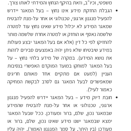
משפטי, וכיו"ב, וזאת בהיקף הנחוץ והמידתי לאותו צורך.
הגבלת החזקת מידע אינו נחוץ – בעל המאגר יידרש
להפעיל מנגנון ארגוני, טכנולוגי או אחר על-מנת להבטיח
שמאגר המידע לא יכלול מידע שאינו נחוץ עוד למטרה
שלשמה נאסף או הוחזק או למטרה אחרת שלשמה מותר
להחזיקו לפי כל דין (אלא אם בעל המאגר יבצע פעולות
במידע שיבטיחו שלא ניתן יהיה באמצעים סבירים לזהות
את נושא המידע). במקרה של מידע בלתי נחוץ – על
בעל המאגר למוחקו במועד המוקדם האפשרי בנסיבות
העניין (למעט אם מתקיים אחד מאותם חריגים
שמאפשרים לבעל המאגר גם לסרב לבקשת המחיקה
כאמור לעיל).
חובת דיוק מידע – בעל המאגר יידרש להפעיל מנגנון
ארגוני, טכנולוגי או אחר על-מנת להבטיח שהמידע
שבמאגר נכון, שלם, ברור ומעודכן. ככל שבעל המאגר
ימצא שבמאגר ישנו מידע שאינו נכון, שלם, ברור או
מעודכן (בין היתר, על סמך המנגנון האמור), יהיה עליו