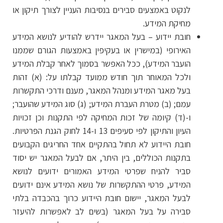
לנקוט באמצעים סבירים בנסיבות העניין לצורך תיקון או
מחיקת המידע.
חובת יידוע – בעל המאגר יידרש להודיע לנושא המידע
האירופי (במישרין או בעקיפין באמצעות הגורם שממנו
הועבר המידע), ככל האפשר בסמוך לאחר קבלת המידע
ולכל המאוחר תוך חודש ממועד קבלתו על: (א) זהות
בעל מאגר המידע ומנהל המאגר, מענם ודרכי התקשרות
עמם; (ב) מטרת העברת המידע; (ג) סוג המידע שהועבר;
ו-(ד) קיומה של זכות המחיקה לפי התקנות וכן זכויות
העיון והתיקון לפי סעיפים 13 ו-14 לחוק הגנת הפרטיות.
חובת היידוע לא תחול בהתקיים אחד החריגים הקבועים
בתקנות הכוללים, בין היתר, אם לבעל המאגר יש יסוד
סביר להניח שפרטי המידע האמורים ידועים לנושא
המידע, פרטי ההתקשרות של נושא המידע אינם ידועים
לבעל המאגר, יישום חובת היידוע כרוך בהכבדה בלתי
סבירה על בעל המאגר (בשים לב לאפשרות להיעזר