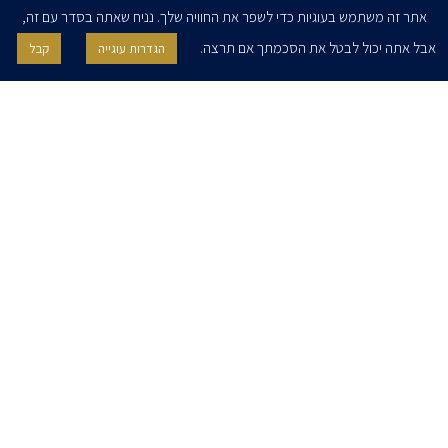
אתר זה משתמש בעוגיות כדי לשפר את החוויה שלך. נניח שאתה בסדר עם זה,
אבל אתה יכול לבטל את הסכמתך אם תרצה.
הגדרות עוגייה
קבל
אני מאשר/ת בזאת להרצוג, פוקס, נאמן ושות' לשלוח לי ניוזלטרים,
הודעות והזמנות לאירועים וכנסים. אני רשאי/ת לחזור בי מהסכמתי לעיל בכל
עת, באמצעות לחיצה על קישור הסר בהודעה או על ידי פניה בדוא״ל אל
contact@herzoglaw.co.il
דף הבית
אודות
השירותים שלנו
הצוות שלנו
מרכז מדיה
קריירה
צור קשר
הצהרת פרטיות
הצהרת נגישות
פרו בונו
2020 © כל הזכויות שמורות. הרצוג פוקס נאמן
SITE BY GOOTTE