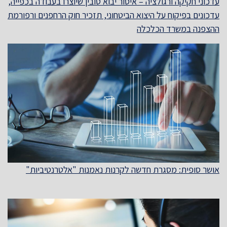
עדכוני חקיקה ורגולציה – איסור יבוא טובין שיוצרו בעבודה בכפייה,
עדכונים בפיקוח על היצוא הביטחוני, תזכיר חוק הרחפנים ורפורמת
ההצפנה במשרד הכלכלה
אושר סופית: מסגרת חדשה לקרנות נאמנות "אלטרנטיביות"