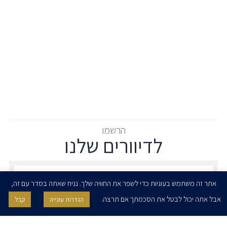
הרשמו
לדיוורים שלנו
הרשמו לדיוורים שלנו - דוא״ל
אתר זה משתמש בעוגיות כדי לשפר את החוויה שלך. נניח שאתה בסדר עם זה,
אבל אתה יכול לבטל את הסכמתך אם תרצה.
הגדרות עוגייה
קבל
אני מאשר/ת בזאת להרצוג, פוקס, נאמן ושות' לשלוח לי ניוזלטרים,
הודעות והזמנות לאירועים וכנסים. אני רשאי/ת לחזור בי מהסכמתי לעיל בכל
עת, באמצעות לחיצה על קישור הסר בהודעה או על ידי פניה בדוא״ל אל