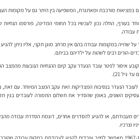
יים במציאות מורכבת ומאתגרת, המשפיעה בין היתר גם על מקומות העב
 בעורף, החלה נכון לעכשיו בכל תחומי המדינה, פורסמו הנחיות שו
ת עבודה.
 על שהייה במקומות עבודה בהם אין מרחב מוגן תקני, אליו ניתן להגיע 
דים-הורים רבים לשהות על ילדיהם בביתם.
ק הגנה על עובדים בשעת חירום, התשס"ו-2006, קובע איסור לפטר עובד הנעדר עקב קיום ההנחיו
לעובד הנעדר בנסיבות המצדיקות זאת עקב המצב המיוחד. עם זאת, ני
סיקים השונים, באופן שהסדיר את תשלום התמורה לעובדים בגין תקו
ים מעבודתם, או להגיע להסדרים אחרים, דוגמת הסדרת עבודה מהבית
ו וצרכיו.
בצד זאת, חוק שירות עבודה בשעת חירום, התשכ"ז-1967 מאפשר לחייב עובדים להגיע לעבוד