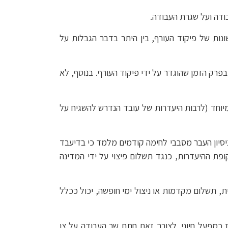
ודה ועל שגרת העבודה.
נות של פיקוד העורף, בין היתר בדבר הגבלות על
בפרק הזמן שהוגדר על ידי פיקוד העורף. בנוסף, לא
ת הנובעות מהמצב המיוחד (לרבות היעדרות של עובד הנדרש להשגיח על
סיון העבר מסבבי לחימה קודמים מלמד כי בדיעבד
פת ההיעדרות, כנגד תשלום פיצוי על ידי המדינה
, תשלום מקדמות או ניצול ימי חופשה, יכול ככלל
תם במקום עבודה שהוכרז כמפעל חיוני. לצורך זאת חתם שר העבודה על צו