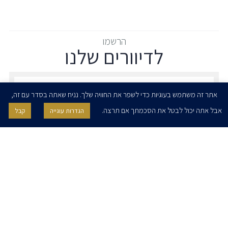
הרשמו
לדיוורים שלנו
הרשמו לדיוורים שלנו - דוא״ל
אתר זה משתמש בעוגיות כדי לשפר את החוויה שלך. נניח שאתה בסדר עם זה,
אבל אתה יכול לבטל את הסכמתך אם תרצה.
הגדרות עוגייה
קבל
אני מאשר/ת בזאת להרצוג, פוקס, נאמן ושות' לשלוח לי ניוזלטרים,
הודעות והזמנות לאירועים וכנסים. אני רשאי/ת לחזור בי מהסכמתי לעיל בכל
עת, באמצעות לחיצה על קישור הסר בהודעה או על ידי פניה בדוא״ל אל
contact@herzoglaw.co.il