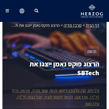
מרכז מדיה
Search for:
דף הבית
>
מרכז מדיה
>
הרצוג פוקס נאמן ייצגו את SBTech
חדשות
הרצוג פוקס נאמן ייצגו את
SBTech
גיל וייט
קרן אלבורג-רימון
רן חי
שחר פורת
איהאב פרח
(ד"ר)
ארז אבו
דניאל ליפמן לוביר
יובל נבות (ד"ר)
עידו מנור