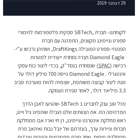
29 דצמבר 2019
לקוחתנו- חברת
SBTech,
ספקית פלטפורמות להימורי
ספורט וגיימינג מקוונים, התמזגה עם חברת
הפנטזי-ספורט המובילה
DraftKings, ושתיהן נרכשו ע"י
-
Diamond Eagle
חברה נסחרת ייעודית למטרות
רכישה
)
SPAC
(
שנסחרת בנסד"ק, בכדי ליצור כוח עסקי
אינטגרלי
.
Diamond Eagle
גייסה 700 מיליון דולר על
מנת ליצור קבוצה משותפת, שצפויה להיות מוערכת סביב
3.3 מיליאד דולר, לאחר סגירת העסקה
.
מזל טוב ענק לחברינו ב
-SBTech
שהגיעו לאבן הדרך
המדהימה הזו
.
את הצוותים שלנו הובילו שותפינו גיל וייט,
ראש מחלקת אינטרנט וגיימינג, רן חי וארז אבו ממחלקת
חברות וניירות ערך, בעזרתם של יובל נבות ואיהאב פרח
ממחלקת מיסים, שחר פורת מתמריצים והטבות עובדים,