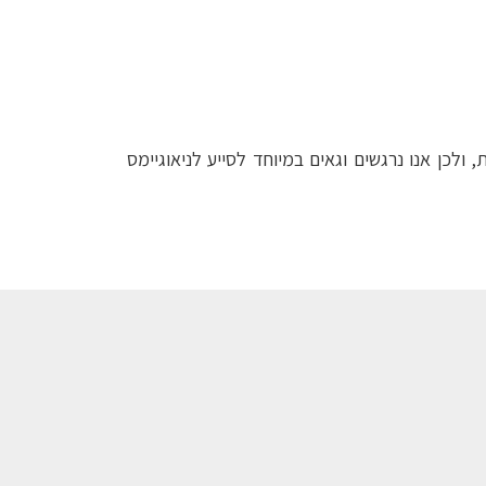
Aspire Global, Par ו- BtoBet) מזה 15 שנים, בעליות ובמורדות, ולכן אנו נרגשים וגאים במיוחד לסייע לניאוגיימס