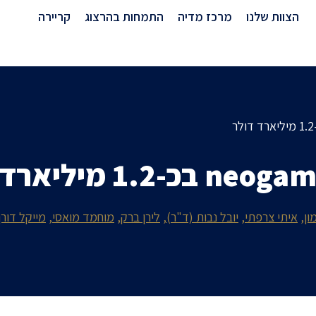
מרכז מדיה
הצוות שלנו
מרכז מדיה
התמחות בהרצוג
קריירה
ון
איתי צרפתי
יובל נבות (ד"ר)
לירן ברק
מוחמד מואסי
מייקל דורן