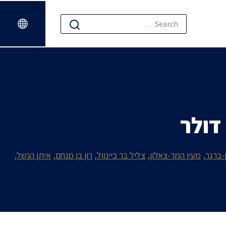
-ברגר
מעין המר-צאלון
צליל בר ביינוול
רון בן מנחם
איתן הנשל