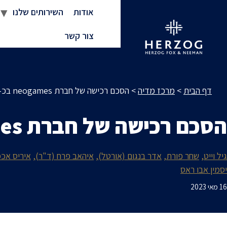
אודות
השירותים שלנו
צור קשר
דף הבית
>
מרכז מדיה
>
הסכם רכישה של חברת neogames בכ-1.2 מיליארד דולר
הסכם רכישה של חברת neogames בכ-1.2 מיליארד דולר
גיל וייט
שחר פורת
אדר בנגום (אורטל)
איהאב פרח (ד"ר)
איריס אכמ
יסמין אבו ראס
16 מאי 2023