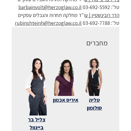
טל': 03-692-5592
barbainvolt@herzoglaw.co.il
הדר רובינשטיין | ע
ו"ד מחלקת תחרות והגבלים עסקיים
טל': 03-692-7788
rubinshteinh@herzoglaw.co.il
מחברים
טליה
איריס אכמון
סולומון
צליל בר
ביינוול