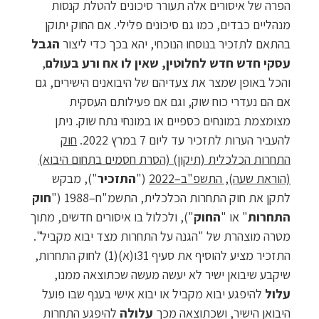
הפרה של איסורים אלה תעורר סיכונים להטלת קנסות
מנהליים כבדים, כמו גם סיכונים פלילי. אם החוק יתוקן
בהתאם לתזכיר בנוסחו הנוכחי, יהא בכך כדי ליצור
הגבל
עסקי חדש חדש לחלוטין, שאין לו אח ורע בעולם
,
והכל באופן שמצר את צעדיהם של היבואנים הישירים, גם
אם הם נעדרי כוח שוק, וגם אם פעילותם העסקית
מצומצמת במונחים כספיים או במונחי נתח שוק. ניתן
להעביר הערות לתזכיר עד ליום 7 במרץ 2022.
חוק
התחרות הכלכלית (תיקון) (הסרת חסמים בתחום היבוא)
(הוראת שעה), התשפ"ב–2022
("
התזכיר
"), מבקש
לתקן את חוק התחרות הכלכלית, התשמ"ח–1988 ("
חוק
התחרות
" או "
החוק
"), ולכלול בו איסורים חדשים, מתוך
מטרה מוצהרת של "הגנה על התחרות מצד יבוא מקביל".
התזכיר מציע להוסיף את סעיף 31ו(א)(1) לחוק התחרות,
שיקבע שיבואן ישיר לא יעשה מעשה שכתוצאה ממנו,
עלול
להיפגע יבוא מקביל או יבוא אישי בענף שבו פועל
היבואן הישיר, ושכתוצאה מכך
עלולה
להיפגע התחרות