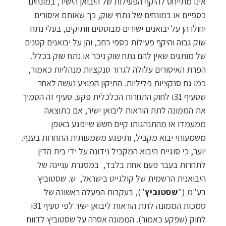
אינו מתייחס להיקף הפעילות של היבואן הישיר, במונחים
כספיים או במונחים של נתחי שוק, כך שאותם איסורים
יחולו הן על יבואנים ישירים מבוססים וותיקים, בעלי נתח
שוק גבוה והיקף פעילות כספי רחב, והן על יבואנים קטנים
של מותגים שאין להם נתח שוק ניכר או נתח שוק בכלל.
הפרת האיסורים עלולה לגרור סנקציות מנהליות כאמור,
כמו גם סנקציות פליליות. התיקון המוצע נעשה לאחר
שסעיף 31ו לחוק התחרות הכלכלית פקע. סעיף זה הסמיך
את הממונה לתת הוראות ליבואן ישיר, אם כתוצאה
ממעמדו או מהתנהגותו קיים חשש שייפגע באופן
משמעותי יבוא מקביל, ותיפגע משמעותית התחרות בענף.
יוער, כי סוגיית היבוא המקביל נידונה על ידי בית הדין
לתחרות בעבר פעם אחת בלבד, במסגרת עניינה של
היבואנית הרשמית של קולגייט בישראל, ש. שסטוביץ
בע"מ ("
שסטוביץ
"), בעקבות הפעלה ראשונה של
סמכות הממונה לתת הוראות ליבואן ישיר לפי סעיף 31ו
לחוק (שפקע כאמור). הממונה אסרה על שסטוביץ לדווח