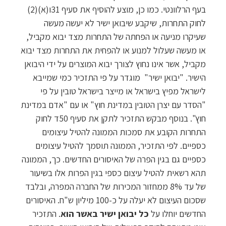
בעף הרלוונטי. כמו כן, מוצע להוסיף את סעיף 31ו(א)(2)
לחוק התחרות, שיקבע שיבואן ישיר לא יעשה מעשה
שעיקרו מניעה או הפחתה של התחרות מצד יבוא מקביל,
או מעשה שעלול למנוע או להפחית את התחרות מצד יבוא
מקביל, אשר אינו נחוץ לצורך יבוא המוצרים על ידי היבואן
הישיר. "יבואן ישיר" מוגדר על פי התזכיר כמי שמייבא
לישראל מפיץ בישראל או מייצר בישראל טובין על פי
"הסדר עם יצרן הטובין במדינת חוץ" או עם "אדם במדינת
חוץ". בנוסף מבקש התזכיר לתקן את סעיף 50ד לחוק
התחרות הקובע את סמכות הממונה להטיל עיצומים
כספיים. לפי התזכיר, הממונה תוסמך להטיל עיצומים
כספיים גם בגין הפרה של האיסורים החדשים. כך, הממונה
תהא רשאית להטיל עיצום כספי בגין הפרות אלו בשיעור
של עד 8% ממחזור המכירות של החברה המפרה, ובלבד
שסכום העיצום לא יעלה על כ-100 מיליון ש"ח. האיסורים
החדשים יוחלו על
כל יבואן ישיר באשר הוא
. התזכיר