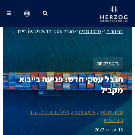
מרכז מדיה
Search for:
דף הבית
>
מרכז מדיה
>
הגבל עסקי חדש: פגיעה בייבוא מקביל
עדכוני לקוחות
הגבל עסקי חדש: פגיעה בייבוא
מקביל
טליה סולומון
איריס אכמון
צליל בר ביינוול
הדר
רובינשטיין
16 פברואר 2022