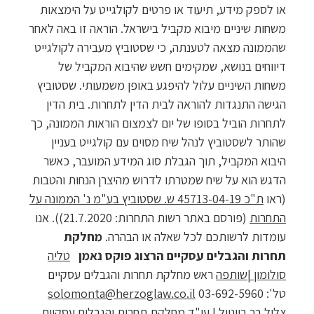
או לספק מידע, תיעוד או פרטים לקולגייט על הימצאות
משחות שיניים מיבוא מקביל בישראל. הוראה זו באה לאחר
שהממונה מצאה לטענתה, כי שסטוביץ מעבירה לקולגייט
דיווחים בנושא, שמקימים חשש שהיבוא המקביל של
משחות השיניים עלול להיפגע באופן משמעותי. שסטוביץ
הגישה התנגדות להוראה לבית הדין לתחרות. בית הדין
לתחרות הוביל בסופו של יום לצמצום הוראות הממונה, כך
שהותר לשסטוביץ לנהל שיח מסוים עם קולגייט בעניין
היבוא המקביל, תוך הגבלת סוג המידע המועבר, כאשר
הדגש הוא על שיח שמטרתו לדרוש מהיצרן הנחות והטבות
(ראו
ת"כ 45713-04-19 ש. שסטוביץ בע"מ נ' הממונה על
התחרות
(פורסם באתר רשות התחרות: 21.7.2020)). אנו
עומדות לרשותכם לכל שאלה או הבהרה.
מחלקת
תחרות והגבלים עסקיים
הרצוג פוקס נאמן
טליה
סולומון |שותפה
ראש מחלקת תחרות והגבלים עסקיים
טל': 03-692-5960
solomonta@herzoglaw.co.il
צליל בר ביינוול
| ע
ו"ד מחלקת תחרות והגבלים עסקיים