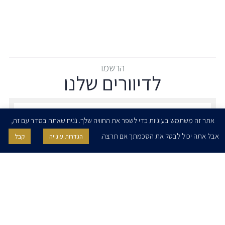
הרשמו
לדיוורים שלנו
הרשמו לדיוורים שלנו - דוא״ל
אתר זה משתמש בעוגיות כדי לשפר את החוויה שלך. נניח שאתה בסדר עם זה,
אבל אתה יכול לבטל את הסכמתך אם תרצה.
הגדרות עוגייה
קבל
אני מאשר/ת בזאת להרצוג, פוקס, נאמן ושות' לשלוח לי ניוזלטרים,
הודעות והזמנות לאירועים וכנסים. אני רשאי/ת לחזור בי מהסכמתי לעיל בכל
עת, באמצעות לחיצה על קישור הסר בהודעה או על ידי פניה בדוא״ל אל
contact@herzoglaw.co.il