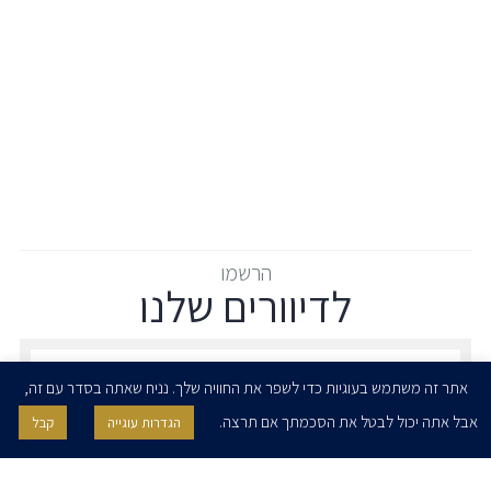
הרשמו
לדיוורים שלנו
הרשמו לדיוורים שלנו - דוא״ל
אתר זה משתמש בעוגיות כדי לשפר את החוויה שלך. נניח שאתה בסדר עם זה,
אבל אתה יכול לבטל את הסכמתך אם תרצה.
הגדרות עוגייה
קבל
אני מאשר/ת בזאת להרצוג, פוקס, נאמן ושות' לשלוח לי ניוזלטרים,
הודעות והזמנות לאירועים וכנסים. אני רשאי/ת לחזור בי מהסכמתי לעיל בכל
עת, באמצעות לחיצה על קישור הסר בהודעה או על ידי פניה בדוא״ל אל
contact@herzoglaw.co.il