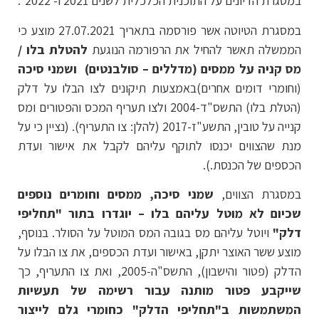
במסגרת הדיונים על התוכנית הכלכלית לשנים 2021 ו- 2022".
במסגרת הטיוטה אשר פורסמה בתאריך 27.07.2021 מוצע כי
הממשלה תאשר להחיל את הרפורמה הנוגעת
להטלת בלו /
מס קניה על ממסים (מדללים – סולבנטים) ושמני סיכה
(וחומרי דומים אחרים)באמצעות תיקונים לצו הבלו על דלק
(הטלת בלו) התשס"ד-2004 ולצו תעריף המכס והפטורים ומס
קנייה על טובין, התשע"ז-2017 (להלן: צו התעריף). (נציין כי על
מנת שהצווים יכנסו לתוקף עליהם לקבל את אישור ועדת
הכספים של הכנסת.).
במסגרת הצווים,
שמני סיכה, ממסים וחומרים נוספים
שכיום לא מוטל עליהם בלו – יוגדרו בתור "תחליפי
דלק"
ויוטל עליהם מס בגובה המס המוטל על הסולר. בנוסף,
מוצע ששר האוצר יתקן, באישור ועדת הכספים, את צו הבלו על
הדלק (פטור והישבון), התשס"ה-2005, ואת צו התעריף, כך
שייקבע פטור מותנה עבור רשימה של תעשיות
המשתמשות ב"תחליפי הדלק" כחומרי גלם לייצור