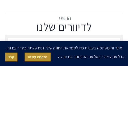
הרשמו
לדיוורים שלנו
הרשמו לדיוורים שלנו - דוא״ל
אתר זה משתמש בעוגיות כדי לשפר את החוויה שלך. נניח שאתה בסדר עם זה,
אבל אתה יכול לבטל את הסכמתך אם תרצה.
הגדרות עוגייה
קבל
אני מאשר/ת בזאת להרצוג, פוקס, נאמן ושות' לשלוח לי ניוזלטרים,
הודעות והזמנות לאירועים וכנסים. אני רשאי/ת לחזור בי מהסכמתי לעיל בכל
עת, באמצעות לחיצה על קישור הסר בהודעה או על ידי פניה בדוא״ל אל
contact@herzoglaw.co.il
דף הבית
אודות
השירותים שלנו
הצוות שלנו