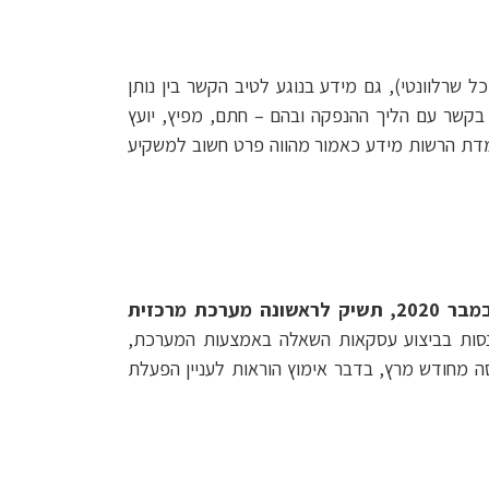
שרלוונטי), גם מידע בנוגע לטיב הקשר בין נותן
ה בקשר עם הליך ההנפקה ובהם – חתם, מפיץ, יועץ
ע בהתאם לתוספת הראשונה לחוק ניירות ערך, התשכ"ח-1968. זאת, כיוון שלעמדת הרשות מידע כאמור מהווה פרט חשוב למשקיע
ביום 2 בנובמבר 2020, תשיק לראשונה מערכת מרכזית
נסות בביצוע עסקאות השאלה באמצעות המערכת,
מחודש מרץ, בדבר אימוץ הוראות לעניין הפעלת