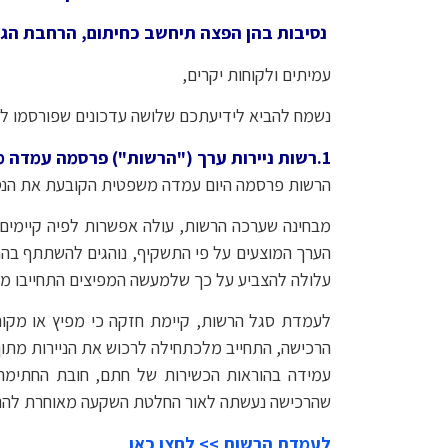
נסיבות בהן הפצה תיחשב כחיתום, הרחבת הגיל
עמיתים ולקוחות יקרים,
נשמח להביא לידיעתכם שלושה עדכונים שפורסמו לא
1.רשות ניירות ערך ("הרשות") פרסמה עמדה משפטית לפיה מפיץ ייחשב כחתם בנסיבות מסוימות.
הרשות פרסמה היום עמדה משפטית הקובעת את הנסיבו
מבחינה שערכה הרשות, עולה אפשרות לפיה קיימים 
הערך המוצעים על פי התשקיף, נוהגים להשתתף בהנ
עלולה להצביע על כך שלמעשה המפיצים התחייבו מל
לעמדת סגל הרשות, קיימת חזקה כי מפיץ או מקור
הרכישה, התחייב מלכתחילה לרכוש את הניירות מתו
עמידה בהוראות הכשירות של חתם, חובת החתימה 
שהרכישה נעשתה לאור החלטת השקעה מאוחרת להנפקה
לעמדת הרשות >> לחצו כאן