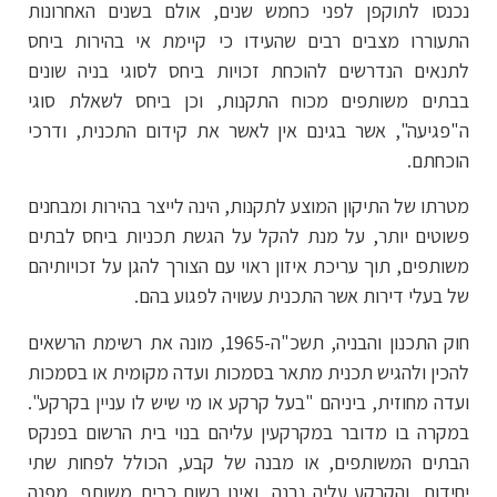
נכנסו לתוקפן לפני כחמש שנים, אולם בשנים האחרונות
התעוררו מצבים רבים שהעידו כי קיימת אי בהירות ביחס
לתנאים הנדרשים להוכחת זכויות ביחס לסוגי בניה שונים
בבתים משותפים מכוח התקנות, וכן ביחס לשאלת סוגי
ה"פגיעה", אשר בגינם אין לאשר את קידום התכנית, ודרכי
הוכחתם.
מטרתו של התיקון המוצע לתקנות, הינה לייצר בהירות ומבחנים
פשוטים יותר, על מנת להקל על הגשת תכניות ביחס לבתים
משותפים, תוך עריכת איזון ראוי עם הצורך להגן על זכויותיהם
של בעלי דירות אשר התכנית עשויה לפגוע בהם.
חוק התכנון והבניה, תשכ"ה-1965, מונה את רשימת הרשאים
להכין ולהגיש תכנית מתאר בסמכות ועדה מקומית או בסמכות
ועדה מחוזית, ביניהם "בעל קרקע או מי שיש לו עניין בקרקע".
במקרה בו מדובר במקרקעין עליהם בנוי בית הרשום בפנקס
הבתים המשותפים, או מבנה של קבע, הכולל לפחות שתי
יחידות, והקרקע עליה נבנה, ואינו רשום כבית משותף, מפנה