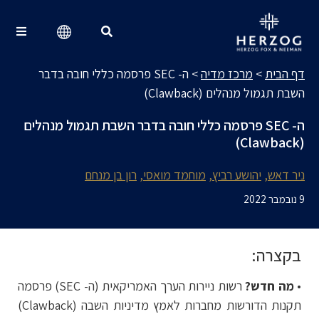
מרכז מדיה
Search for:
דף הבית
>
מרכז מדיה
>
ה- SEC פרסמה כללי חובה בדבר
השבת תגמול מנהלים (Clawback)
ה- SEC פרסמה כללי חובה בדבר השבת תגמול מנהלים
(Clawback)
ניר דאש
יהושע רביץ
מוחמד מואסי
רון בן מנחם
9 נובמבר 2022
בקצרה:
•
מה חדש?
רשות ניירות הערך האמריקאית (ה- SEC) פרסמה
תקנות הדורשות מחברות לאמץ מדיניות השבה (Clawback)