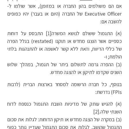
אם הם משולמים בהון החברה או במזומן), אשר שולמו ל-
Executive Officer של החברה (היום או בעבר) יהיו כפופים
להשבה אם:
(א) התגמול ששולם לנושא המשרה[1] התבסס על דוחות
כספיים אשר הוצגו מחדש או תוקנו (restated) בגלל הפרה
של כללי הדיווח, וזאת ללא קשר לאשמה או להתנהגות בלתי
הולמת; ו-
(ב) ההפרה גרמה לתשלום ביתר של תגמול, במהלך שלוש
השנים שקדמו לתיקון או להצגה מחדש.
בנוסף, כל חברה הרשומה למסחר בארצות הברית (לרבות
FPIs) נדרשת:
(א) להגיש עותק של מדיניות השבת התגמול כנספח לדוח
השנתי שלה.[2]
(ב) במקרה של הצגה מחדש או תיקון הדוחות: לגלות את סכום
התגמול שהושב, לגלות את סכום התגמול שעדיין נותר כפוף