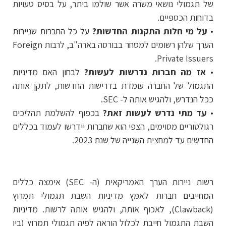
של תגמולי נושאי משרה אשר שולמו ביתר, על בסיס טעויות
בדוחות הכספיים.
•
על מי חלות התקנות החדשות?
על כל החברות שניירות
הערך שלהן רשומים למסחר בבורסה בארה"ב, לרבות Foreign
Private Issuers.
•
אז מה חברות נדרשות לעשות?
לבחון האם מדיניות
התגמול של החברה עומדת בדרישות החדשות, לתקן אותה
ככל הנדרש, ולהגיש אותה ל- SEC.
•
עד מתי נדרש לעשות זאת?
בכפוף להשלמת תהליכים
רגולטוריים מסוימים, הצפי הוא שחברות יידרשו לעמוד בכללים
החדשים עד למחצית השנייה של שנת 2023.
רשות ניירות הערך האמריקאית (ה- SEC) אימצה כללים
המחייבים חברות לאמץ מדיניות השבת תגמולי תמרוץ
(Clawback), לאכוף אותה, ולהגיש אותה לרשות. מדיניות
השבת התגמול
חייבת
לכלול הוראה לפיה תגמולי תמרוץ (בין