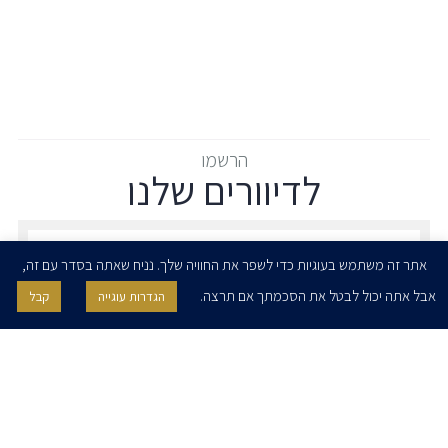
הרשמו
לדיוורים שלנו
הרשמו לדיוורים שלנו - דוא״ל
אתר זה משתמש בעוגיות כדי לשפר את החוויה שלך. נניח שאתה בסדר עם זה,
אבל אתה יכול לבטל את הסכמתך אם תרצה.
הגדרות עוגייה
קבל
אני מאשר/ת בזאת להרצוג, פוקס, נאמן ושות' לשלוח לי ניוזלטרים,
הודעות והזמנות לאירועים וכנסים. אני רשאי/ת לחזור בי מהסכמתי לעיל בכל
עת, באמצעות לחיצה על קישור הסר בהודעה או על ידי פניה בדוא״ל אל
contact@herzoglaw.co.il