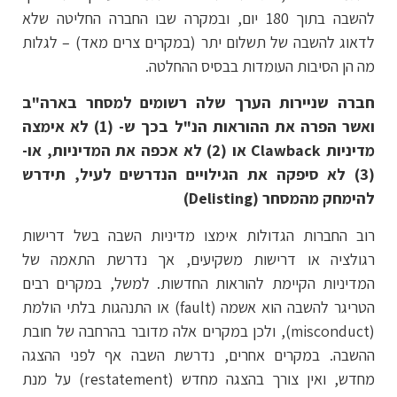
להשבה בתוך 180 יום, ובמקרה שבו החברה החליטה שלא
לדאוג להשבה של תשלום יתר (במקרים צרים מאד) – לגלות
מה הן הסיבות העומדות בבסיס ההחלטה.
חברה שניירות הערך שלה רשומים למסחר בארה"ב
ואשר הפרה את ההוראות הנ"ל בכך ש- (1) לא אימצה
מדיניות
Clawback או (2) לא אכפה את המדיניות, או-
(3) לא סיפקה את הגילויים הנדרשים לעיל, תידרש
להימחק מהמסחר (Delisting)
רוב החברות הגדולות אימצו מדיניות השבה בשל דרישות
רגולציה או דרישות משקיעים, אך נדרשת התאמה של
המדיניות הקיימת להוראות החדשות. למשל, במקרים רבים
הטריגר להשבה הוא אשמה (fault) או התנהגות בלתי הולמת
(misconduct), ולכן במקרים אלה מדובר בהרחבה של חובת
ההשבה. במקרים אחרים, נדרשת השבה אף לפני ההצגה
מחדש, ואין צורך בהצגה מחדש (restatement) על מנת