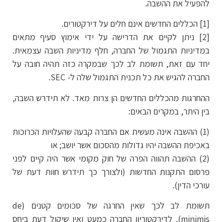
להפעיל את ההשבה.
[1] הכללים החדשים אינם חלים על דירקטורים.
[2] ניתן לקיים את הדרישה על ידי אימוץ סעיף מתאים
במדיניות התגמול של החברה, חלף מדיניות השבה עצמאית.
יחד עם זאת, תשומת לב לכך שבמקרה כזה תהיה חובה על
החברה להגיש את כל תכנית התגמול שלה ל- SEC.
ההחרגות מהכללים החדשים הן צרות מאד. לא תידרש השבה,
בין היתר, במקרים הבאים:
(1) ההשבה אינה מעשית אם החברה קבעה שהעלויות הכרוכות
באכיפת ההשבה יהיו גדולות מהסכום אשר יושב; או
(2) ההשבה תהווה הפרה של חוק מקומי אשר היה קיים לפני
פרסום התקנות החדשות (ולצורך כך תידרש חוות דעת של
עורכי הדין).
תשומת לב לכך שאין החרגה של סכומים קטנים (de
minimis). לדירקטוריון החברה כמעט ואין שיקול דעת ביחס