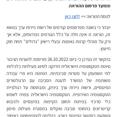
ממועד פרסום ההוראה
.
לנוסח ההוראה >>
לחצו כאן
יובהר כי בשונה מפרסומים קודמים של רשות ניירות ערך בנושא
זה, הוראה זו אינה חלה על כלל הגורמים המדווחים, אלא אך
ורק על מנהלי קרנות נאמנות ובעלי רישיון "גדולים" תחת חוק
הייעוץ.
בהקשר זה נעדכן כי ביום 26.10.2022 פורסמה להערות הציבור
טיוטת הטקסונומיה הישראלית הירוקה לסיווג פעילויות כלכליות
לפי השפעתן על מטרות סביבתיות. הטיוטה היא פרי עבודה
משותפת של המשרד להגנת הסביבה עם הרגולטורים
הפיננסיים, ורשות ניירות ערך ביניהן, ומבוססת על רגולציית
הטקסונומיה האירופית. הטקסונומיה הישראלית צפויה לשמש
כלי מרכזי בפיתוח תחום הקיימות בפיננסיים ולגיבוש
קריטריונים בתחומי סביבה ואקלים במסגרת פעילות מימון
והשקעה בסקטור הפיננסי בארץ, בהלימה להתפתחויות באיחוד