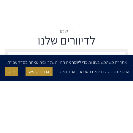
הרשמו
לדיוורים שלנו
הרשמו לדיוורים שלנו - דוא״ל
אתר זה משתמש בעוגיות כדי לשפר את החוויה שלך. נניח שאתה בסדר עם זה,
אבל אתה יכול לבטל את הסכמתך אם תרצה.
הגדרות עוגייה
קבל
אני מאשר/ת בזאת להרצוג, פוקס, נאמן ושות' לשלוח לי ניוזלטרים,
הודעות והזמנות לאירועים וכנסים. אני רשאי/ת לחזור בי מהסכמתי לעיל בכל
עת, באמצעות לחיצה על קישור הסר בהודעה או על ידי פניה בדוא״ל אל
contact@herzoglaw.co.il