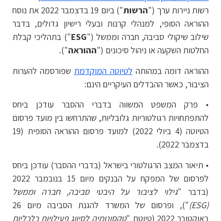
רשות ניירות ערך ("
הרשות
") ביום 19 בדצמבר 2022 את נוסח
ההוראה הסופי, למנהלי קרנות ובעלי רישיון גדולים, בדבר
שילוב שיקולי סביבה, חברה וממשל ("
ESG
") בתהליכי קבלת
החלטות השקעה או ניהול סיכונים ("
ההוראה
").
ההוראה דומה במהותה
לטיוטה המוקדמת
שפורסמה להערות
הציבור, כאשר ההבדלים העיקריים הינם:
• פרק המשפט המשווה בדברי ההסבר עודכן ביחס
להתפתחויות רגולטוריות גלובליות, שהתרחשו בין מועד פרסום
הטיוטה (4 ביולי 2022) למועד פרסום ההוראה הסופית (19
בדצמבר 2022).
• תיאור המצב הרגולטורי בישראל (בדברי ההסבר) עודכן ביחס
לפרסום של המפקח על הבנקים מיום 15 בנובמבר 2022
(בדבר "
גילוי לציבור על היבטי סביבה, חברה וממשל
(
ESG)
"), ופרסום של המשרד להגנת הסביבה מיום 26
באוקטובר 2022 (טיוטת "
טקסונומיה לסיווג פעילויות כלכליות