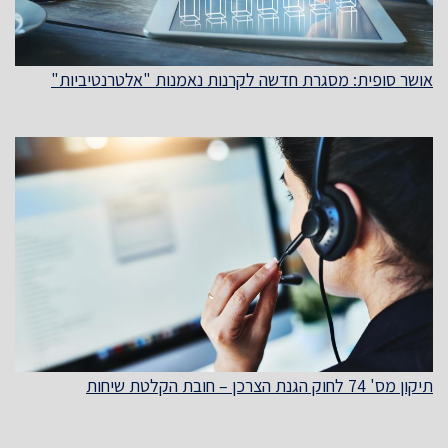
אושר סופית: מסגרת חדשה לקרנות נאמנות "אלטרנטיביות"
תיקון מס' 74 לחוק הגנת הצרכן – חובת הקלטת שיחות