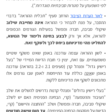
לפי השפעתן על מטרות סביבתיות מוגדרות
").
•
לאור הערות הציבור
הורחב סעיף "תכלית ההוראה" בדברי
ההסבר, על מנת להבהיר כי ההוראה
אינה מחייבת שילוב
שיקולי סביבה, חברה וממשל בפעילות הגורמים הכפופים
להוראה, אלא אך ורק
לבצע בחינה ולימוד של הנושא,
להחליט מהי מדיניותם ביחס לכך ולשקף זאת.
• לשון ההוראה עצמה עודכנה באופן שאינו משקף שינויים
משמעותיים. עם זאת, יצוין כי חובת הדיווח המיידי של "בעל
רישיון גדול" ומנהל קרן (סעיפים 2.1 ו-2.2 בהוראה) עודכנה
באופן ש
אינה
כוללת עוד התייחסות לאופן שבו גורמים אלו
מתכוונים לשקף את מדיניותם ללקוח.
"בעלי רישיון גדולים" ומנהלי קרנות נדרשים להשלים את שלב
"העיבוד וההטמעה" (קרי, הבחינה הפנימית האם יש לשלב
שיקולי סביבה, חברה וממשל) ושלב "ההחצנה והיישום" (קרי,
הדיווח על מסקנות הבחינה הפנימית),
עד תום שישה חודשים