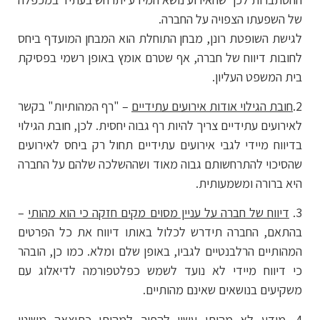
של השפעתו הצפויה על החברה.
לגישת השופטת רונן, מבחן התוחלת הוא המבחן המועדף ביחס
לחובות דיווח של חברה, אף שטרם אומץ באופן רשמי בפסיקת
בית המשפט העליון.
2.
חובת הגילוי אודות אירועים עתידיים
– "רף המהותיות" בקשר
לאירועים עתידיים צריך להיות רף גבוה יחסית. לכן, חובת הגילוי
בדיווח מיידי לגבי אירועים עתידיים תחול רק ביחס לאירועים
שהסיכוי להתרחשותם גבוה מאוד ושההשלכה שלהם על החברה
היא ברורה ומשמעותית.
3.
דיווח של חברה על עניין מסוים מקים חזקה כי הוא מהותי
–
בהתאם, החברה תידרש לכלול באותו דיווח את כל הפרטים
המהותיים הרלבנטיים לגביו, באופן שלם ומלא. כמו כן, הובהר
כי דיווח מיידי לא נועד לשמש כפלטפורמה לדיאלוג עם
משקיעים בנושאים שאינם מהותיים.
4.
מידע לא מהותי עשוי להפוך למהותי כתוצאה משינוי