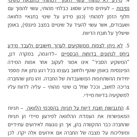
נסיבות
– לעיתים מידע שסווג כבלתי מהותי, עשוי להפוך עם
חלוף הזמן למהותי (כגון מידע על שינוי בתנאיי הלוואה
ושעבודים, אשר עשוי להעיד על שינויים במצב פיננסי), באופן
שישליך על חובת הדיווח.
5.
לא ניתן לצפות ממשקיעים לערוך חישובים ולעבד מידע
ביחס לנתונים בדוחות הכספיים
–לדוגמה, במקרה דנן,
"המשקיע הסביר" אינו אמור לעקוב אחר אמות המידה
הפיננסיות באופן שוטף ולחשב בעצמו בכל רגע נתון את מספר
יחידות ההשתתפות המשועבדות של החברה. זהו נתון שהחברה
צריכה לחשב, וככל שחל בו שינוי מהותי – עליה לדווח עליו
למשקיעיה בדיווח מיידי.
6.
התגבשות חובת דיווח על תניות בהסכמי הלוואה
– תניות
המאפשרות את העמדת ההלוואה לפירעון מיידי הן תניות
שהחברה כבר התקשרה בהן, אך הן נוגעות לאירועים עתידיים
ומשליכות על מצבה של החברה אם אירועים אלה יקרו. לכן