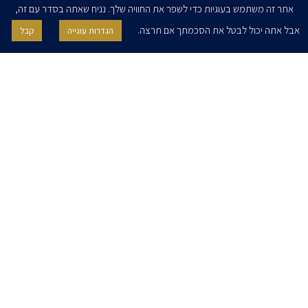
אתר זה משתמש בעוגיות כדי לשפר את החוויה שלך. נניח שאתה בסדר עם זה,
אבל אתה יכול לבטל את הסכמתך אם תרצה.
הגדרות עוגייה
קבל
אני מאשר/ת בזאת להרצוג, פוקס, נאמן ושות' לשלוח לי ניוזלטרים,
הודעות והזמנות לאירועים וכנסים. אני רשאי/ת לחזור בי מהסכמתי לעיל בכל
עת, באמצעות לחיצה על קישור הסר בהודעה או על ידי פניה בדוא״ל אל
contact@herzoglaw.co.il
דף הבית
אודות
השירותים שלנו
הצוות שלנו
מרכז מדיה
קריירה
צור קשר
הצהרת פרטיות
הצהרת נגישות
פרו בונו
2020 © כל הזכויות שמורות. הרצוג פוקס נאמן
SITE BY GOOTTE
כתב ויתור