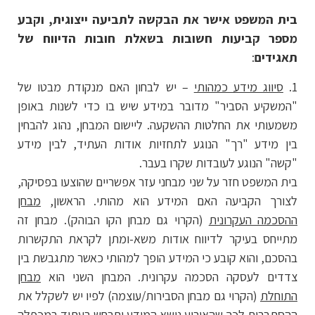
בית המשפט אישר את הבקשה לתביעה ייצוגית, וקבע
מספר קביעות חשובות בשאלת חובות הדיווח של
תאגידים
:
1.
סיווג מידע כמהותי
– יש לבחון האם מנקודת מבטו של
"המשקיע הסביר" מדובר במידע שיש בו כדי לשנות באופן
משמעותי את החלטות ההשקעה. ליישום המבחן, נהוג להבחין
בין מידע "רך" הנוגע לתחזיות אודות העתיד, לבין מידע
"קשה" הנוגע לעובדות שקרו בעבר.
בית המשפט חזר על שני מבחני עזר אפשריים שהוצעו בפסיקה,
לצורך הקביעה האם המידע הוא מהותי. הראשון,
מבחן
ההסכמה העקרונית
(הקרוי גם מבחן הקו הבוהק). מבחן זה
מתייחס בעיקר לדיווח אודות משא-ומתן לקראת התקשרות
בהסכם, והוא קובע כי המידע הופך למהותי כאשר מתגבשת בין
צדדים לעסקה הסכמה עקרונית. המבחן השני הוא
מבחן
התוחלת
(הקרוי גם מבחן הסבירות/עוצמה) לפיו יש לשקלל את
ההסתברות לכך שהאירוע נושא המידע יתרחש בעתיד במכפלה