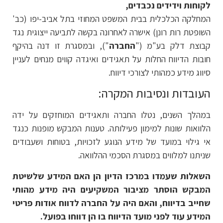
לקוחות וידידים נכבדים,
המחלקה הכלכלית בבית המשפט המחוזי בתל אביב-יפו (כב'
השופטת רות רונן) אישרה לאחרונה בקשה לתביעה ייצוגית נגד
קבוצת דלק בע"מ ("
החברה
"), ובמסגרת זו דנה בהיקף
חובות הדיווח החלות על תאגידים ואיגדה קווים מנחים לעניין
סיווג מידע כמהותי לצורכי דיווח.
העובדות ונסיבות המקרה:
במהלך השנים, נטלו החברה ותאגידים המוחזקים על ידה
הלוואות שונות למימון פעילותה. טענות המבקש מופנות כנגד
אי גילוי במועד של מידע הנוגע לזכויות, בטוחות ושעבודים
שניתנו למלווים במסגרת הסכמי ההלוואה.
השאלות שעמדו במרכז הדיון הן האם המידע שלשיטת
המבקש הוסתר מציבור המשקיעים היה מידע מהותי
שחייב בדיווח, והאם היה על החברה לדווח אודות פריטי
המידע עוד לפני מועד הדיווח בו הן דווחו בפועל.