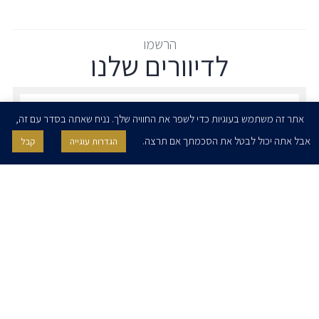
הרשמו
לדיוורים שלנו
הרשמו לדיוורים שלנו - דוא״ל
אתר זה משתמש בעוגיות כדי לשפר את החוויה שלך. נניח שאתה בסדר עם זה,
אבל אתה יכול לבטל את הסכמתך אם תרצה.
הגדרות עוגייה
קבל
אני מאשר/ת בזאת להרצוג, פוקס, נאמן ושות' לשלוח לי ניוזלטרים,
הודעות והזמנות לאירועים וכנסים. אני רשאי/ת לחזור בי מהסכמתי לעיל בכל
עת, באמצעות לחיצה על קישור הסר בהודעה או על ידי פניה בדוא״ל אל
contact@herzoglaw.co.il
דף הבית
אודות
השירותים שלנו
הצוות שלנו