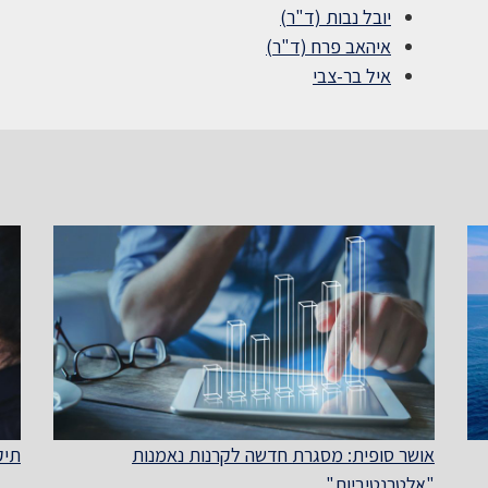
יובל נבות (ד"ר)
איהאב פרח (ד"ר)
איל בר-צבי
אושר סופית: מסגרת חדשה לקרנות נאמנות
תיקון מס' 74 ל
"אלטרנטיביות"