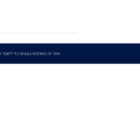
הרשמו
לדיוורים שלנו
אתר זה משתמש בעוגיות כדי לשפר א
דף הבית
אודות
השירותים שלנו
הצוות שלנו
מרכז מדיה
קריירה
צו
כתב ויתור