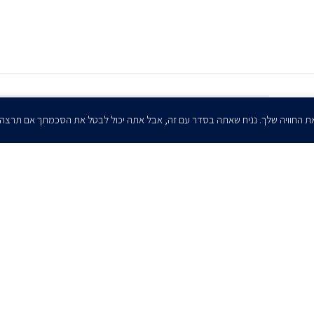
הרשמו לדיוורים שלנו - דוא״ל
ת החוויה שלך. נניח שאתה בסדר עם זה, אבל אתה יכול לבטל את הסכמתך אם תרצה
אני מאשר/ת בזאת להרצוג, פוקס, נאמן ושות' לשלוח לי ניוזלטרים,
הודעות והזמנות לאירועים וכנסים. אני רשאי/ת לחזור בי מהסכמתי לעיל בכל
עת, באמצעות לחיצה על קישור הסר בהודעה או על ידי פניה בדוא״ל אל
contact@herzoglaw.co.il
ר קשר
הצהרת פרטיות
הצהרת נגישות
פרו בונו
2020 © כל הזכויות שמורות. הרצוג פוקס נאמן