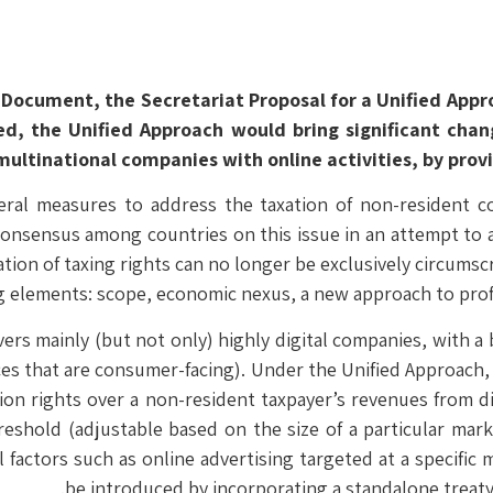
nt, the Secretariat Proposal for a Unified Approach under Pillar
ed, the Unified Approach would bring significant chan
ltinational companies with online activities, by provi
eral measures to address the taxation of non-resident co
consensus among countries on this issue in an attempt to
ocation of taxing rights can no longer be exclusively circums
g elements: scope, economic nexus, a new approach to profi
vers mainly (but not only) highly digital companies, with 
rvices that are consumer-facing). Under the Unified Approac
ion rights over a non-resident taxpayer’s revenues from di
reshold (adjustable based on the size of a particular mark
al factors such as online advertising targeted at a specif
be introduced by incorporating a standalone treat